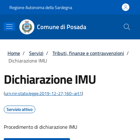
Salta al contenuto principale
Skip to footer content
Regione Autonoma della Sardegna
Comune di Posada
Briciole di pane
Home
/
Servizi
/
Tributi, finanze e contravvenzioni
/
Dichiarazione IMU
Dichiarazione IMU
(
urn:nir:stato:legge:2019-12-27;160~art1
)
Servizio attivo
Procedimento di dichiarazione IMU