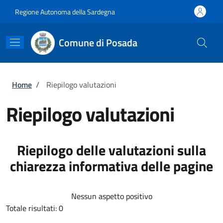
Salta al contenuto principale
Skip to footer content
Regione Autonoma della Sardegna
Comune di Posada
Briciole di pane
Home
/
Riepilogo valutazioni
Riepilogo valutazioni
Riepilogo delle valutazioni sulla
chiarezza informativa delle pagine
Nessun aspetto positivo
Totale risultati: 0