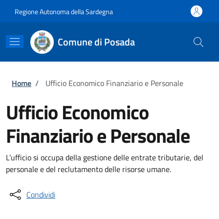
Salta al contenuto principale
Skip to footer content
Regione Autonoma della Sardegna
Comune di Posada
Briciole di pane
Home
/
Ufficio Economico Finanziario e Personale
Ufficio Economico
Finanziario e Personale
L’ufficio si occupa della gestione delle entrate tributarie, del
personale e del reclutamento delle risorse umane.
Condividi