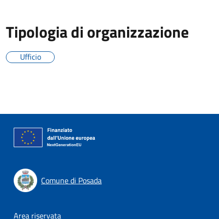
Tipologia di organizzazione
Ufficio
Comune di Posada
Footer menu
Area riservata