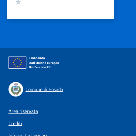
Valuta 1 stelle su 5
Comune di Posada
Footer menu
Area riservata
Crediti
Informativa privacy