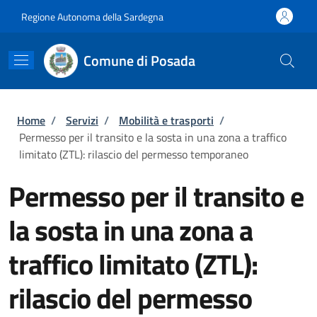
Salta al contenuto principale
Skip to footer content
Regione Autonoma della Sardegna
Comune di Posada
Briciole di pane
Home
/
Servizi
/
Mobilità e trasporti
/
Permesso per il transito e la sosta in una zona a traffico
limitato (ZTL): rilascio del permesso temporaneo
Permesso per il transito e
la sosta in una zona a
traffico limitato (ZTL):
rilascio del permesso