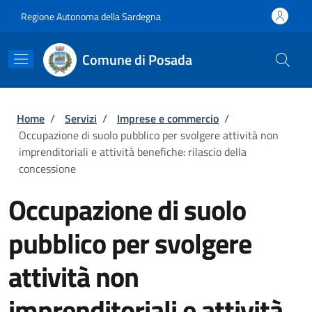
Salta al contenuto principale
Skip to footer content
Regione Autonoma della Sardegna
Comune di Posada
Briciole di pane
Home
/
Servizi
/
Imprese e commercio
/
Occupazione di suolo pubblico per svolgere attività non
imprenditoriali e attività benefiche: rilascio della
concessione
Occupazione di suolo
pubblico per svolgere
attività non
imprenditoriali e attività