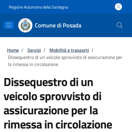
Salta al contenuto principale
Skip to footer content
Regione Autonoma della Sardegna
Comune di Posada
Briciole di pane
Home
/
Servizi
/
Mobilità e trasporti
/
Dissequestro di un veicolo sprovvisto di assicurazione per
la rimessa in circolazione
Dissequestro di un
veicolo sprovvisto di
assicurazione per la
rimessa in circolazione