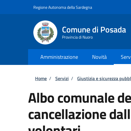
Salta al contenuto principale
Skip to footer content
Regione Autonoma della Sardegna
Comune di Posada
Provincia di Nuoro
Amministrazione
Novità
Serv
Briciole di pane
Home
/
Servizi
/
Giustizia e sicurezza pubbl
Albo comunale dei
cancellazione dal
volontari