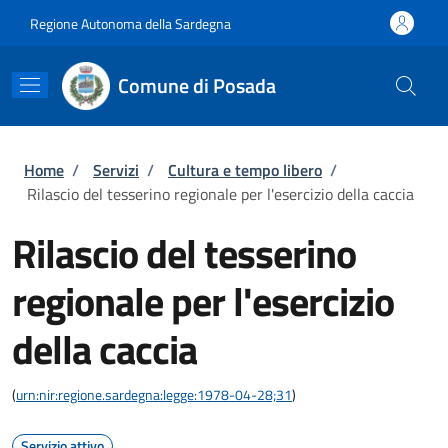
Salta al contenuto principale
Skip to footer content
Regione Autonoma della Sardegna
Comune di Posada
Briciole di pane
Home
/
Servizi
/
Cultura e tempo libero
/
Rilascio del tesserino regionale per l'esercizio della caccia
Rilascio del tesserino
regionale per l'esercizio
della caccia
(
urn:nir:regione.sardegna:legge:1978-04-28;31
)
Servizio attivo