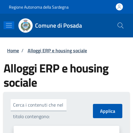
Salta al contenuto principale
Skip to footer content
Regione Autonoma della Sardegna
Comune di Posada
Briciole di pane
Home
/
Alloggi ERP e housing sociale
Alloggi ERP e housing
sociale
Cerca i contenuti che nel
titolo contengono: